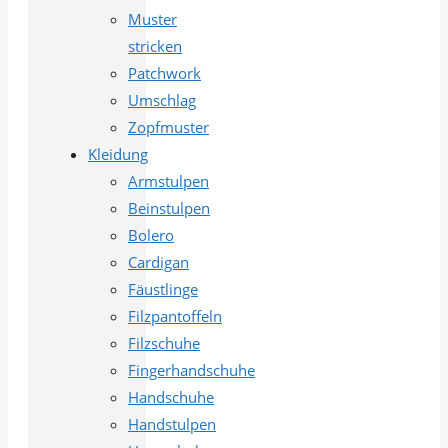
Muster
stricken
Patchwork
Umschlag
Zopfmuster
Kleidung
Armstulpen
Beinstulpen
Bolero
Cardigan
Fäustlinge
Filzpantoffeln
Filzschuhe
Fingerhandschuhe
Handschuhe
Handstulpen