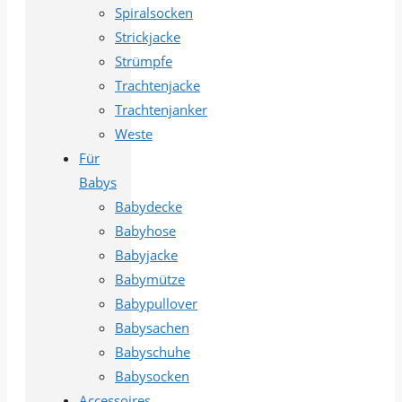
Spiralsocken
Strickjacke
Strümpfe
Trachtenjacke
Trachtenjanker
Weste
Für
Babys
Babydecke
Babyhose
Babyjacke
Babymütze
Babypullover
Babysachen
Babyschuhe
Babysocken
Accessoires