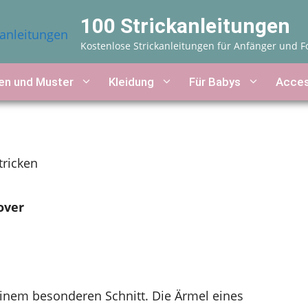
100 Strickanleitungen
Kostenlose Strickanleitungen für Anfänger und F
n und Muster
Kleidung
Für Babys
Acces
tricken
over
 einem besonderen Schnitt. Die Ärmel eines