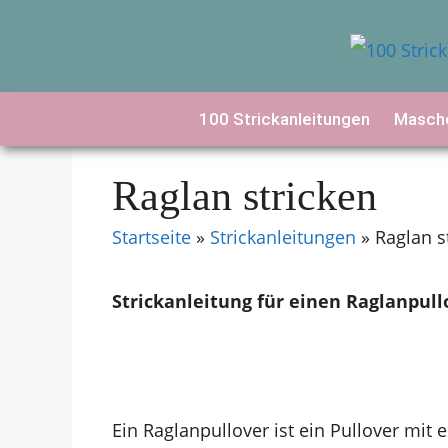
Zum
Inhalt
springen
100 Strickanleitungen
Masche
Raglan stricken
Startseite
»
Strickanleitungen
»
Raglan s
Strickanleitung für einen Raglanpull
Ein Raglanpullover ist ein Pullover mit