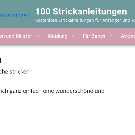
100 Strickanleitungen
Kostenlose Strickanleitungen für Anfänger und F
n und Muster
Kleidung
Für Babys
Acces
n
he stricken
 sich ganz einfach eine wunderschöne und