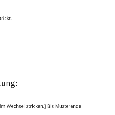
.
rickt.
.
tung:
 im Wechsel stricken.] Bis Musterende