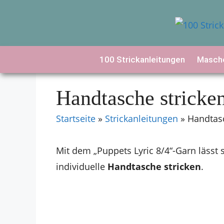
Zum
Inhalt
springen
100 Strickanleitungen
Masche
Handtasche stricke
Startseite
»
Strickanleitungen
»
Handtasc
Mit dem „Puppets Lyric 8/4“-Garn lässt
individuelle
Handtasche stricken
.