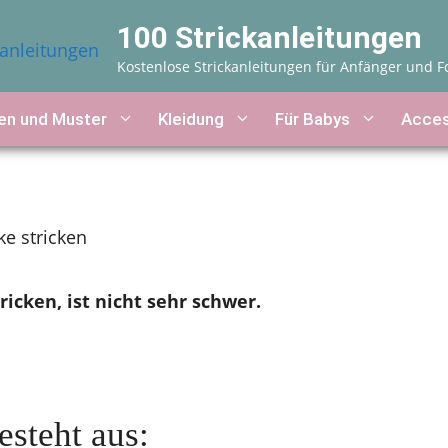
100 Strickanleitungen
Kostenlose Strickanleitungen für Anfänger und F
n und Muster
Kleidung
Für Babys
Acces
ke stricken
ricken, ist nicht sehr schwer.
steht aus: