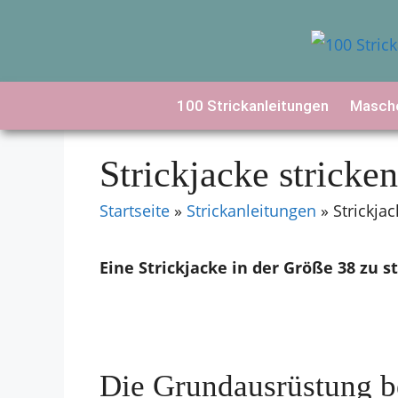
Zum
Inhalt
springen
100 Strickanleitungen
Masche
Strickjacke stricken
Startseite
»
Strickanleitungen
»
Strickjac
Eine Strickjacke in der Größe 38 zu st
Die Grundausrüstung be