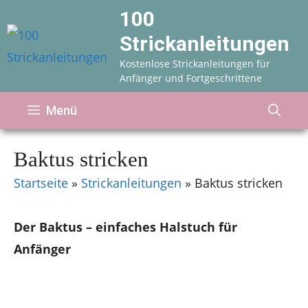
Zum
100
Inhalt
Strickanleitungen
springen
Kostenlose Strickanleitungen für
Anfänger und Fortgeschrittene
Menü
Baktus stricken
Startseite
»
Strickanleitungen
»
Baktus stricken
Der Baktus – einfaches Halstuch für
Anfänger