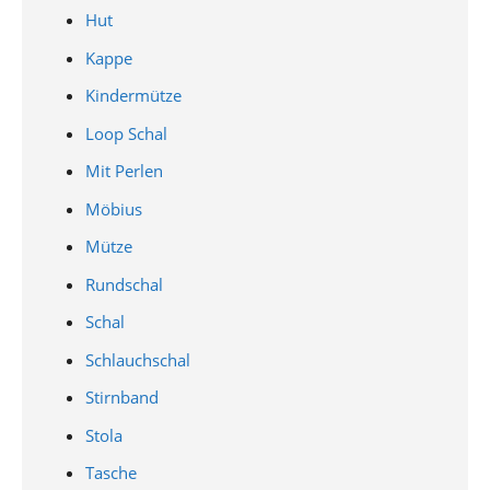
Hut
Kappe
Kindermütze
Loop Schal
Mit Perlen
Möbius
Mütze
Rundschal
Schal
Schlauchschal
Stirnband
Stola
Tasche