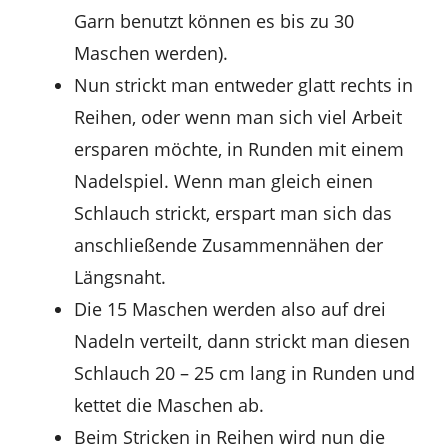
Garn benutzt können es bis zu 30
Maschen werden).
Nun strickt man entweder glatt rechts in
Reihen, oder wenn man sich viel Arbeit
ersparen möchte, in Runden mit einem
Nadelspiel. Wenn man gleich einen
Schlauch strickt, erspart man sich das
anschließende Zusammennähen der
Längsnaht.
Die 15 Maschen werden also auf drei
Nadeln verteilt, dann strickt man diesen
Schlauch 20 – 25 cm lang in Runden und
kettet die Maschen ab.
Beim Stricken in Reihen wird nun die