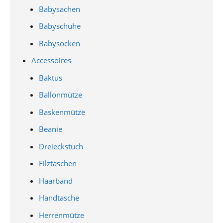
Babysachen
Babyschuhe
Babysocken
Accessoires
Baktus
Ballonmütze
Baskenmütze
Beanie
Dreieckstuch
Filztaschen
Haarband
Handtasche
Herrenmütze