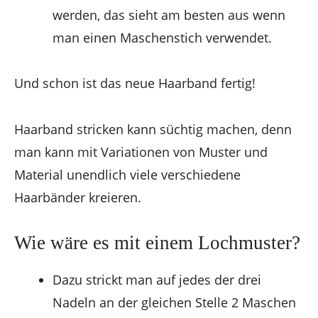
werden, das sieht am besten aus wenn
man einen Maschenstich verwendet.
Und schon ist das neue Haarband fertig!
Haarband stricken kann süchtig machen, denn
man kann mit Variationen von Muster und
Material unendlich viele verschiedene
Haarbänder kreieren.
Wie wäre es mit einem Lochmuster?
Dazu strickt man auf jedes der drei
Nadeln an der gleichen Stelle 2 Maschen