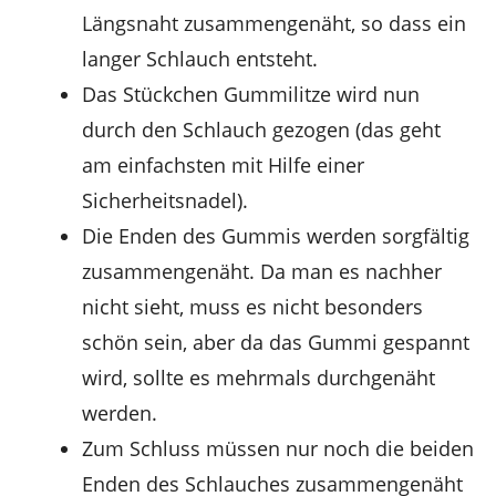
Längsnaht zusammengenäht, so dass ein
langer Schlauch entsteht.
Das Stückchen Gummilitze wird nun
durch den Schlauch gezogen (das geht
am einfachsten mit Hilfe einer
Sicherheitsnadel).
Die Enden des Gummis werden sorgfältig
zusammengenäht. Da man es nachher
nicht sieht, muss es nicht besonders
schön sein, aber da das Gummi gespannt
wird, sollte es mehrmals durchgenäht
werden.
Zum Schluss müssen nur noch die beiden
Enden des Schlauches zusammengenäht