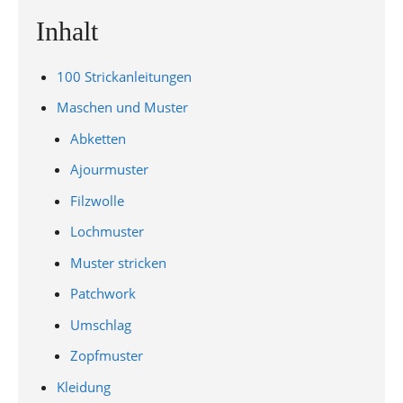
Inhalt
100 Strickanleitungen
Maschen und Muster
Abketten
Ajourmuster
Filzwolle
Lochmuster
Muster stricken
Patchwork
Umschlag
Zopfmuster
Kleidung