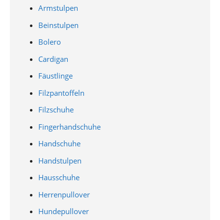
Armstulpen
Beinstulpen
Bolero
Cardigan
Fäustlinge
Filzpantoffeln
Filzschuhe
Fingerhandschuhe
Handschuhe
Handstulpen
Hausschuhe
Herrenpullover
Hundepullover