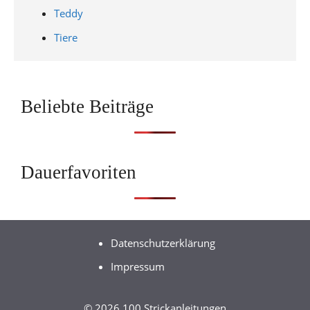
Teddy
Tiere
Beliebte Beiträge
Dauerfavoriten
Datenschutzerklärung
Impressum
© 2026 100 Strickanleitungen