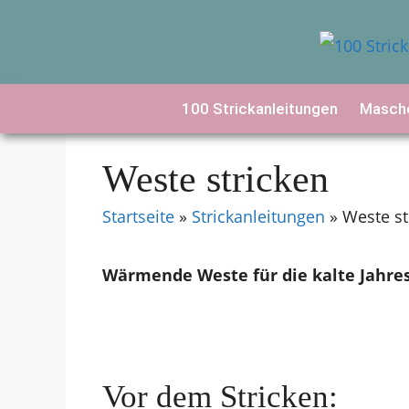
Zum
Inhalt
springen
100 Strickanleitungen
Masche
Weste stricken
Startseite
»
Strickanleitungen
»
Weste st
Wärmende Weste für die kalte Jahres
Vor dem Stricken: