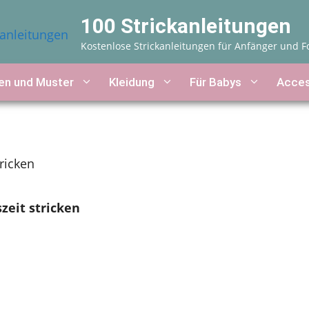
100 Strickanleitungen
Kostenlose Strickanleitungen für Anfänger und F
n und Muster
Kleidung
Für Babys
Acces
ricken
zeit stricken